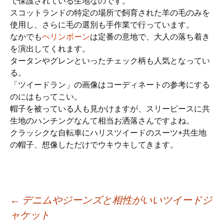
で保護されている生地なのです。
スコットランドの特定の場所で飼育された羊の毛のみを
使用し、さらに毛の選別も手作業で行っています。
なかでも
ヘリンボーン
は定番の意地で、大人の落ち着き
を演出してくれます。
タータンやグレンといったチェック柄も人気となってい
る。
「ツイードラン」の画像はコーディネートの参考にする
のにはもってこい。
帽子を被っている人も見かけますが、スリーピースに共
生地のハンチングなんて相当お洒落さんですよね。
クラッシクな自転車にハリスツイードのスーツ+共生地
の帽子、想像しただけでウキウキしてきます。
投
←
デニムやジーンズと相性がいいツイードジ
ャケット