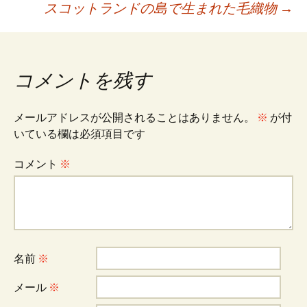
スコットランドの島で生まれた毛織物
→
稿
ナ
コメントを残す
ビ
メールアドレスが公開されることはありません。
※
が付
いている欄は必須項目です
ゲ
コメント
※
ー
シ
名前
※
ョ
メール
※