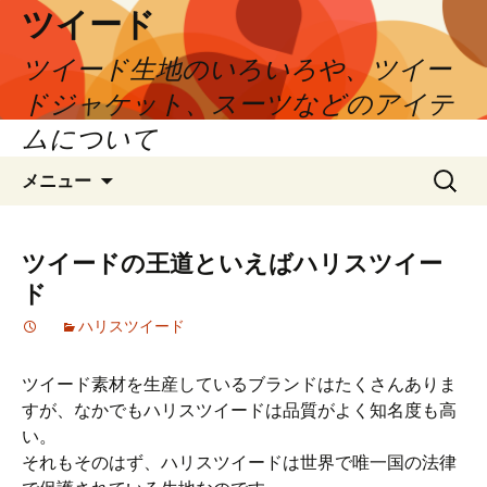
ツイード
ツイード生地のいろいろや、ツイー
ドジャケット、スーツなどのアイテ
ムについて
コ
検
メニュー
ン
索:
テ
ン
ツイードの王道といえばハリスツイー
ツ
ド
へ
ス
ハリスツイード
キ
ッ
ツイード素材を生産しているブランドはたくさんありま
プ
すが、なかでもハリスツイードは品質がよく知名度も高
い。
それもそのはず、ハリスツイードは世界で唯一国の法律